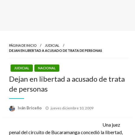
PÁGINA DE INICIO
JUDICIAL
DEJAN EN LIBERTAD A ACUSADO DE TRATA DE PERSONAS
JUDICIAL
NACIONAL
Dejan en libertad a acusado de trata
de personas
Publicado
Iván Briceño
jueves diciembre 10, 2009
el
Una juez
penal del circuito de Bucaramanga concedió la libertad,