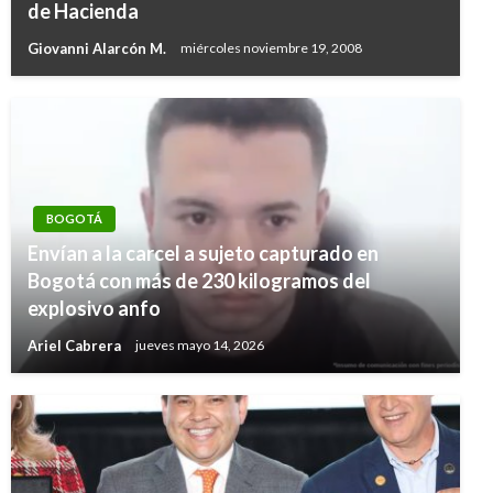
de Hacienda
Giovanni Alarcón M.
miércoles noviembre 19, 2008
BOGOTÁ
Envían a la carcel a sujeto capturado en
Bogotá con más de 230 kilogramos del
explosivo anfo
Ariel Cabrera
jueves mayo 14, 2026