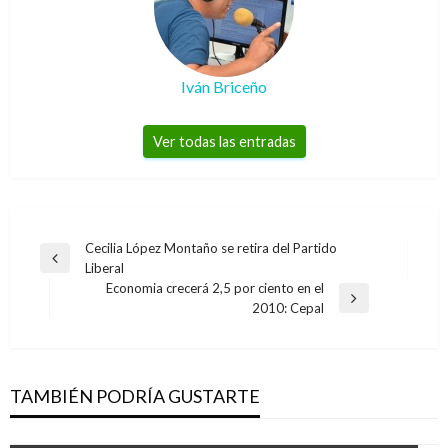
Iván Briceño
Ver todas las entradas
Navegación
Cecilia López Montaño se retira del Partido
Entrada
Liberal
de
anterior
Economia crecerá 2,5 por ciento en el
entradas
Entrada
2010: Cepal
siguiente
TAMBIÉN PODRÍA GUSTARTE