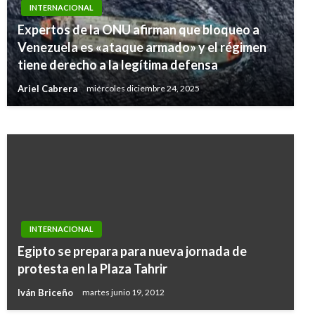
INTERNACIONAL
Expertos de la ONU afirman que bloqueo a
INTERNACIONAL
Venezuela es «ataque armado» y el régimen
Ataque terrorista con coche bomba causa 50
tiene derecho a la legítima defensa
muertos y 87 heridos en ciudad del sur de Irak
Ariel Cabrera
miércoles diciembre 24, 2025
Ariel Cabrera
jueves septiembre 14, 2017
INTERNACIONAL
Egipto se prepara para nueva jornada de
protesta en la Plaza Tahrir
Iván Briceño
martes junio 19, 2012