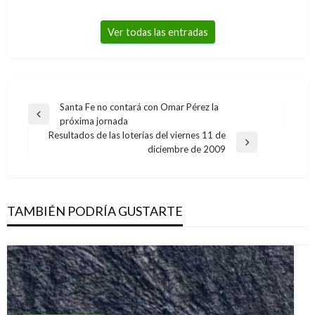
Ver todas las entradas
Navegación
Santa Fe no contará con Omar Pérez la
Entrada
próxima jornada
de
anterior
Resultados de las loterías del viernes 11 de
entradas
Entrada
diciembre de 2009
siguiente
TAMBIÉN PODRÍA GUSTARTE