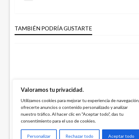
Navegación
anterior
de
CORTES DE AGUA
Cortes de agua para este jueves 18 de f
TAMBIÉN PODRÍA GUSTARTE
entradas
Ariel Cabrera
jueves febrero 18, 2021
Valoramos tu privacidad.
CORTES DE AGUA
Utilizamos cookies para mejorar tu experiencia de navegación
ofrecerte anuncios o contenido personalizado y analizar
Cortes de agua para hoy miércoles 28 d
nuestro tráfico. Al hacer clic en "Aceptar todo", das tu
Ariel Cabrera
miércoles mayo 28, 2008
consentimiento para el uso de cookies.
Personalizar
Rechazar todo
Aceptar todo