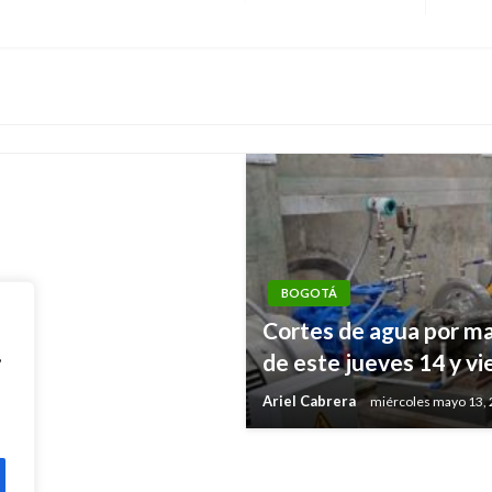
Entrad
siguien
ebrero en Bogotá
BOGOTÁ
Cortes de agua por m
CORTES DE AGUA
,
de este jueves 14 y v
e mayo en Bogotá
Cortes de agua hoy mi
Ariel Cabrera
miércoles mayo 13,
Ariel Cabrera
miércoles junio 27, 