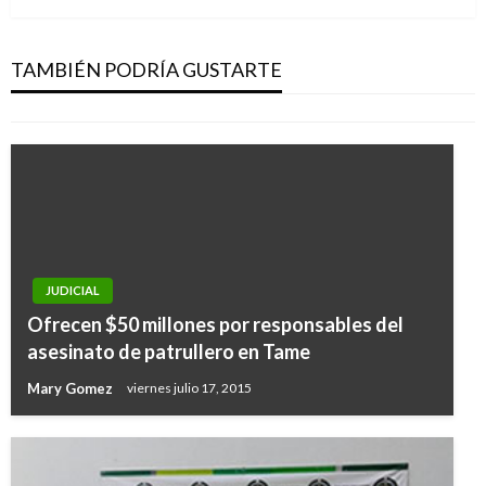
MinJusticia lidera acciones para fortalecer la
industria del cannabis medicinal y científico
TAMBIÉN PODRÍA GUSTARTE
Iván Briceño
miércoles marzo 4, 2020
JUDICIAL
Ofrecen $50 millones por responsables del
asesinato de patrullero en Tame
Mary Gomez
viernes julio 17, 2015