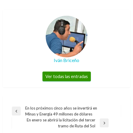
Iván Briceño
Ver todas las entradas
Navegación
En los próximos cinco años se invertirá en
Entrada
Minas y Energía 49 millones de dólares
de
anterior
En enero se abrirá la licitación del tercer
entradas
Entrada
tramo de Ruta del Sol
siguiente
NACIONAL