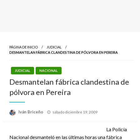
PÁGINA DE INICIO
JUDICIAL
DESMANTELAN FÁBRICA CLANDESTINA DE PÓLVORA EN PEREIRA
JUDICIAL
NACIONAL
Desmantelan fábrica clandestina de
pólvora en Pereira
Publicado
Iván Briceño
sábado diciembre 19, 2009
el
La Policía
Nacional desmanteló en las últimas horas una fábrica