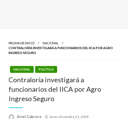
PÁGINA DE INICIO
NACIONAL
CONTRALORÍA INVESTIGARÁ A FUNCIONARIOS DEL IICA POR AGRO
INGRESO SEGURO
NACIONAL
POLÍTICA
Contraloría investigará a
funcionarios del IICA por Agro
Ingreso Seguro
Publicado
Ariel Cabrera
lunes diciembre 21, 2009
el