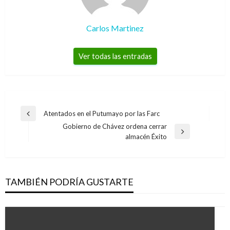
Carlos Martinez
Ver todas las entradas
Navegación
Atentados en el Putumayo por las Farc
Entrada
de
Gobierno de Chávez ordena cerrar
anterior
Entrada
almacén Éxito
entradas
siguiente
TAMBIÉN PODRÍA GUSTARTE