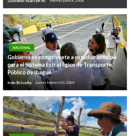
Giovanni Alarcón M.
viernes junio 6, 2008
NACIONAL
Gobierno se compromete a estudiar anticipo
para el Sistema Estratégico de Transporte
Público de Ibagué
Iván Briceño
jueves febrero 20, 2020