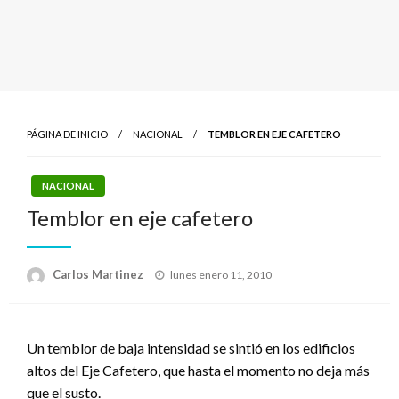
PÁGINA DE INICIO
NACIONAL
TEMBLOR EN EJE CAFETERO
NACIONAL
Temblor en eje cafetero
Publicado
Carlos Martinez
lunes enero 11, 2010
el
Un temblor de baja intensidad se sintió en los edificios
altos del Eje Cafetero, que hasta el momento no deja más
que el susto.