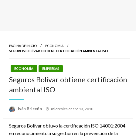
PÁGINA DE INICIO
ECONOMÍA
SEGUROS BOLÍVAR OBTIENE CERTIFICACIÓN AMBIENTAL ISO
ECONOMÍA
EMPRESAS
Seguros Bolívar obtiene certificación
ambiental ISO
Publicado
Iván Briceño
miércoles enero 13, 2010
el
Seguros Bolívar obtuvo la certificación ISO 14001:2004
en reconocimiento a su gestión en la prevención de la