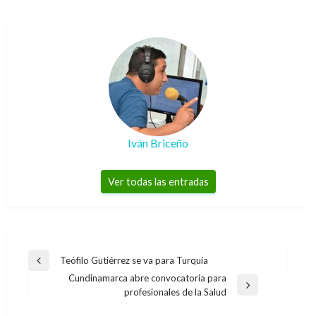
Iván Briceño
Ver todas las entradas
Navegación
Teófilo Gutiérrez se va para Turquía
Entrada
de
Cundinamarca abre convocatoria para
anterior
Entrada
profesionales de la Salud
entradas
siguiente