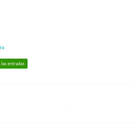
za
 las entradas
una jeringa en