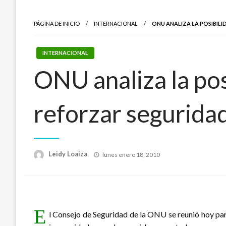
PÁGINA DE INICIO
INTERNACIONAL
ONU ANALIZA LA POSIBILI
INTERNACIONAL
ONU analiza la pos
reforzar seguridad
Publicado
Leidy Loaiza
lunes enero 18, 2010
el
E
l Consejo de Seguridad de la ONU se reunió hoy para