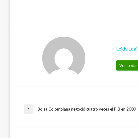
Leidy Loai
Ver todas
Navegación
Bolsa Colombiana negoció cuatro veces el PIB en 2009
Entrada
anterior
INTERNACIONAL
de
Adolescente ataca a 37 compañeros con 
Puerto Rico