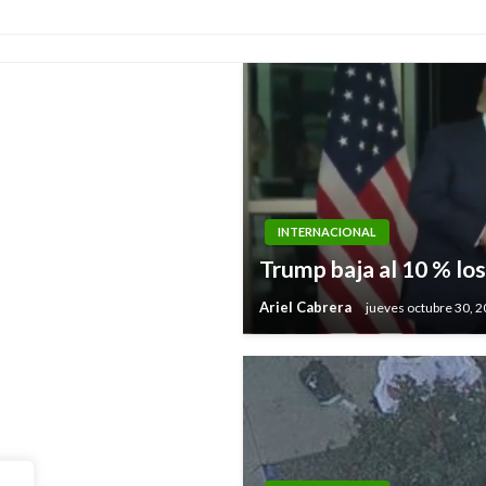
INTERNACIONAL
cratas y exige fin
Trump baja al 10 % los
Ariel Cabrera
jueves octubre 30, 