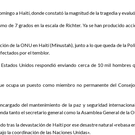
omingo a Haití, donde constató la magnitud de la tragedia y evaluó 
smo de 7 grados en la escala de Richter. Ya se han producido accion
ación de la ONU en Haití (Minustah), junto a lo que queda de la Pol
afectados por el temblor.
ue Estados Unidos respondió enviando cerca de 10 mil hombres qu
que ocupa un puesto como miembro no permanente del Consejo, y
ncargado del mantenimiento de la paz y seguridad internacional
enda tanto el secretario general como la Asamblea General de la O
ado tras la devastación de Haití por ese desastre natural «rebasa
bajo la coordinación de las Naciones Unidas».