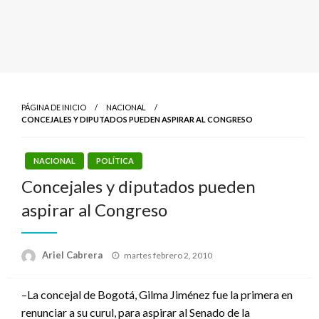
PÁGINA DE INICIO
NACIONAL
CONCEJALES Y DIPUTADOS PUEDEN ASPIRAR AL CONGRESO
NACIONAL
POLÍTICA
Concejales y diputados pueden
aspirar al Congreso
Publicado
Ariel Cabrera
martes febrero 2, 2010
el
–La concejal de Bogotá, Gilma Jiménez fue la primera en
renunciar a su curul, para aspirar al Senado de la