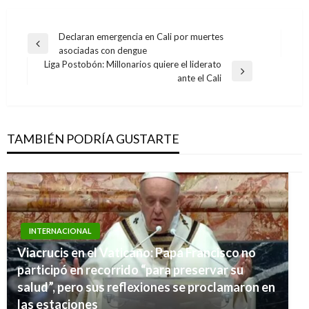
Navegación
Declaran emergencia en Cali por muertes
Entrada
asociadas con dengue
de
anterior
Liga Postobón: Millonarios quiere el liderato
entradas
Entrada
ante el Cali
siguiente
TAMBIÉN PODRÍA GUSTARTE
INTERNACIONAL
Viacrucis en el Vaticano: Papa Francisco no
participó en recorrido “para preservar su
salud”, pero sus reflexiones se proclamaron en
las estaciones