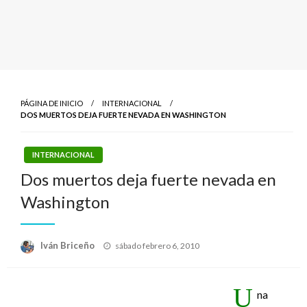
PÁGINA DE INICIO
INTERNACIONAL
DOS MUERTOS DEJA FUERTE NEVADA EN WASHINGTON
INTERNACIONAL
Dos muertos deja fuerte nevada en
Washington
Publicado
Iván Briceño
sábado febrero 6, 2010
el
U
na