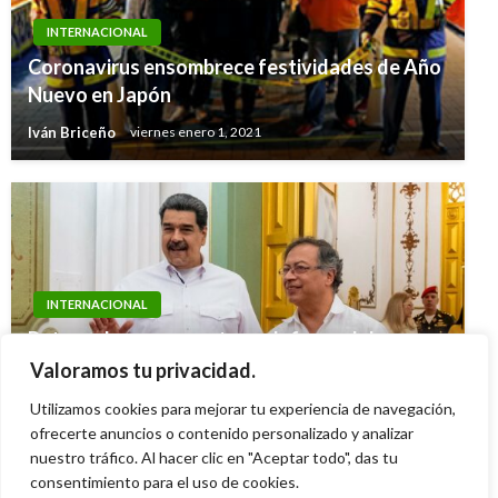
INTERNACIONAL
Coronavirus ensombrece festividades de Año
Nuevo en Japón
Iván Briceño
viernes enero 1, 2021
INTERNACIONAL
Petro sale nuevamente en defensa del
régimen de Nicolas Maduro: «El cartel de los
Valoramos tu privacidad.
soles no existe»
Utilizamos cookies para mejorar tu experiencia de navegación,
Ariel Cabrera
ofrecerte anuncios o contenido personalizado y analizar
lunes agosto 25, 2025
nuestro tráfico. Al hacer clic en "Aceptar todo", das tu
consentimiento para el uso de cookies.