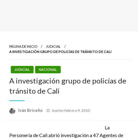
PÁGINA DE INICIO
JUDICIAL
A INVESTIGACIÓN GRUPO DE POLICÍAS DE TRÁNSITO DE CALI
JUDICIAL
NACIONAL
A investigación grupo de policías de
tránsito de Cali
Publicado
Iván Briceño
martes febrero 9, 2010
el
La
Personería de Cali abrió investigación a 47 Agentes de