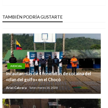
siguiente
NACIONAL
Reportan sismo de magnitud 3,9 en El Bagre,
Antioquia
TAMBIÉN PODRÍA GUSTARTE
Andres Felipe Gama
martes octubre 18, 2016
JUDICIAL
Incautan más de 4 toneladas de cocaína del
«clan del golfo» en el Chocó
Ariel Cabrera
lunes marzo 16, 2020