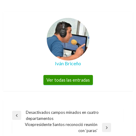
Iván Briceño
Ver todas las entradas
Navegación
Desactivados campos minados en cuatro
Entrada
departamentos
de
anterior
Vicepresidente Santos reconoció reunión
entradas
Entrada
con ‘paras’