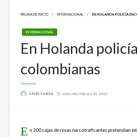
PÁGINA DE INICIO
INTERNACIONAL
EN HOLANDA POLICÍA ENC
INTERNACIONAL
En Holanda policía
colombianas
Publicado
Leidy Loaiza
miércoles febrero 10, 2010
el
E
n 200 cajas de rosas narcotraficantes pretendían in