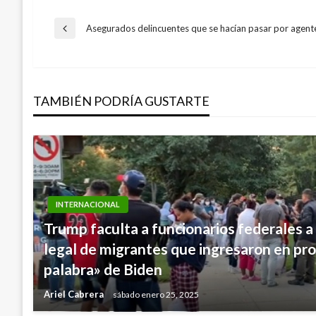
Navegación
Asegurados delincuentes que se hacían pasar por agent
Entrada
anterior
de
TAMBIÉN PODRÍA GUSTARTE
entradas
INTERNACIONAL
Trump faculta a funcionarios federales a
legal de migrantes que ingresaron en pr
palabra» de Biden
Ariel Cabrera
sábado enero 25, 2025