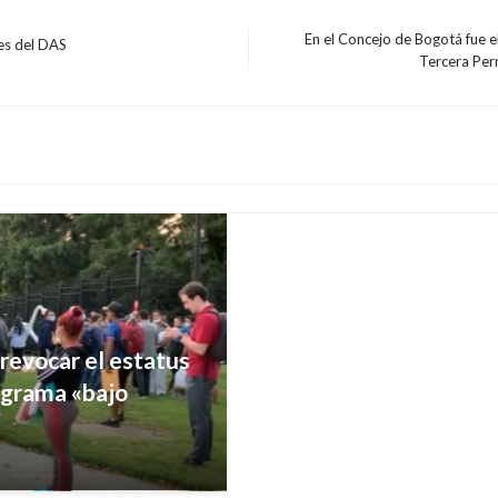
En el Concejo de Bogotá fue e
es del DAS
Entrada
Tercera Per
INTERNACIONAL
siguiente
«Construiremos el mu
gastos»: Trump
Manuel Reyes Beltran
miércoles
 revocar el estatus
ograma «bajo