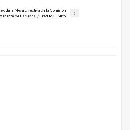
legida la Mesa Directiva de la Comisión
manente de Hacienda y Crédito Público
ro y México nos reembolsará los
 enero 11, 2017