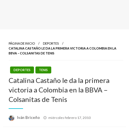
PÁGINA DE INICIO
DEPORTES
CATALINA CASTAÑO LE DA LA PRIMERA VICTORIA A COLOMBIA EN LA
BBVA – COLSANITAS DE TENIS
DEPORTES
TENIS
Catalina Castaño le da la primera
victoria a Colombia en la BBVA –
Colsanitas de Tenis
Publicado
Iván Briceño
miércoles febrero 17, 2010
el