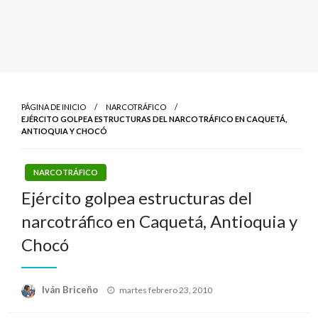
PÁGINA DE INICIO
NARCOTRÁFICO
EJÉRCITO GOLPEA ESTRUCTURAS DEL NARCOTRÁFICO EN CAQUETÁ,
ANTIOQUIA Y CHOCÓ
NARCOTRÁFICO
Ejército golpea estructuras del
narcotráfico en Caquetá, Antioquia y
Chocó
Publicado
Iván Briceño
martes febrero 23, 2010
el