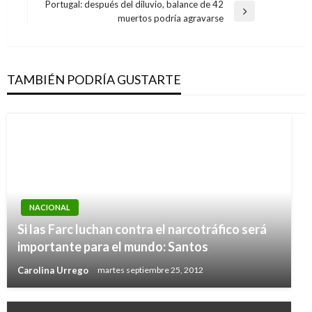
anterior
Portugal: después del diluvio, balance de 42
entradas
Entrada
muertos podría agravarse
siguiente
TAMBIÉN PODRÍA GUSTARTE
NACIONAL
Si las Farc luchan contra el narcotráfico será
importante para el mundo: Santos
Carolina Urrego
martes septiembre 25, 2012