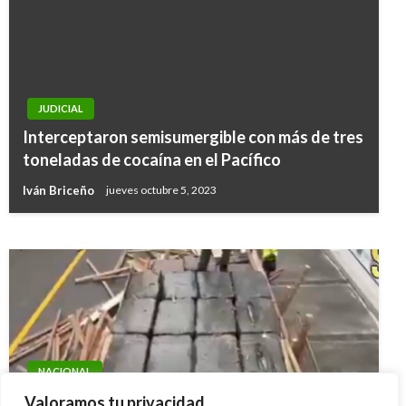
JUDICIAL
JUDICIAL
Interceptaron semisumergible con más de tres
Armada incautó 1,7 toneladas de cocaína en
toneladas de cocaína en el Pacífico
Nariño
Iván Briceño
jueves octubre 5, 2023
Iván Briceño
miércoles febrero 27, 2019
NACIONAL
Interceptan 1.9 toneladas de marihuana en vía
Valoramos tu privacidad.