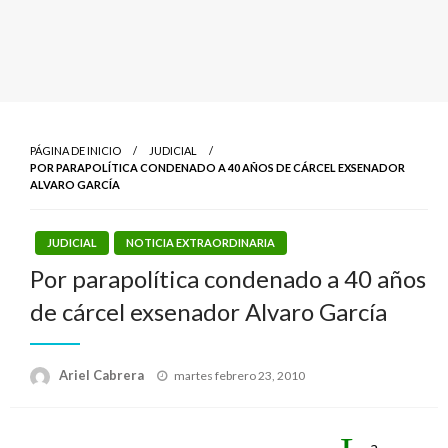
PÁGINA DE INICIO
JUDICIAL
POR PARAPOLÍTICA CONDENADO A 40 AÑOS DE CÁRCEL EXSENADOR
ALVARO GARCÍA
JUDICIAL
NOTICIA EXTRAORDINARIA
Por parapolítica condenado a 40 años
de cárcel exsenador Alvaro García
Publicado
Ariel Cabrera
martes febrero 23, 2010
el
a