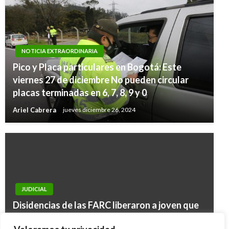
NOTICIA EXTRAORDINARIA
Pico y Placa particulares en Bogotá: Este
viernes 27 de diciembre No pueden circular
placas terminadas en 6, 7, 8, 9 y 0
Ariel Cabrera
jueves diciembre 26, 2024
JUDICIAL
NOTICIA EXTRAORDINARIA
Disidencias de las FARC liberaron a joven que
Tragedia del avión de Chapecoense: Los 4
estuvo secuestrado más de un mes en Norte
motores se apagaron gradualmente y el piloto