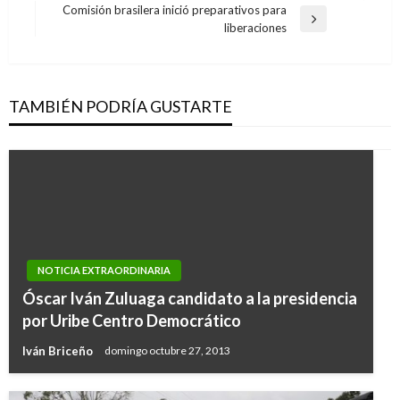
de
anterior
Comisión brasilera inició preparativos para
entradas
Entrada
liberaciones
siguiente
TAMBIÉN PODRÍA GUSTARTE
NOTICIA EXTRAORDINARIA
Óscar Iván Zuluaga candidato a la presidencia
por Uribe Centro Democrático
Iván Briceño
domingo octubre 27, 2013