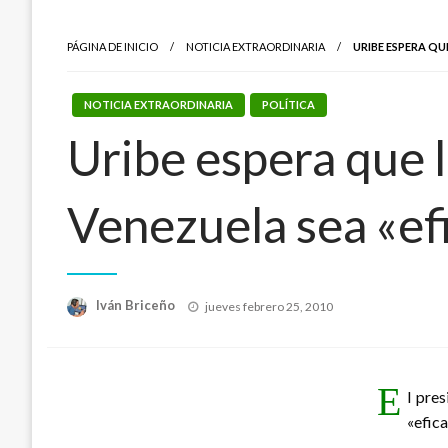
PÁGINA DE INICIO
NOTICIA EXTRAORDINARIA
URIBE ESPERA QU
NOTICIA EXTRAORDINARIA
POLÍTICA
Uribe espera que 
Venezuela sea «ef
Publicado
Iván Briceño
jueves febrero 25, 2010
el
E
l pre
«efica