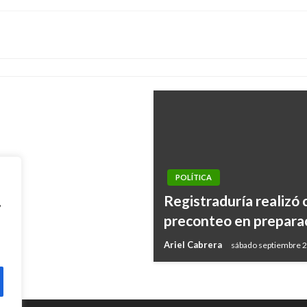
o para casos de
NOTICIA EXTRAORDINARIA
dad de defender el
Colombia vive una des
Ariel Cabrera
martes marzo 9, 20
POLÍTICA
Registraduría realizó 
,
preconteo en preparac
Ariel Cabrera
sábado septiembre 2