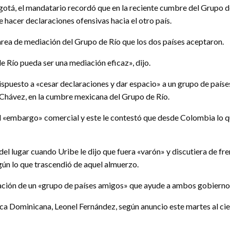
ogotá, el mandatario recordó que en la reciente cumbre del Grupo 
hacer declaraciones ofensivas hacia el otro país.
tarea de mediación del Grupo de Río que los dos países aceptaron.
 Río pueda ser una mediación eficaz», dijo.
 dispuesto a «cesar declaraciones y dar espacio» a un grupo de paí
 Chávez, en la cumbre mexicana del Grupo de Río.
l «embargo» comercial y este le contestó que desde Colombia lo qu
l lugar cuando Uribe le dijo que fuera «varón» y discutiera de frente
ún lo que trascendió de aquel almuerzo.
ación de un «grupo de países amigos» que ayude a ambos gobiernos 
lica Dominicana, Leonel Fernández, según anuncio este martes al ci