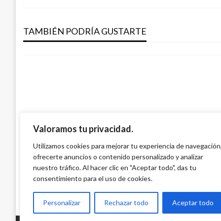
PANORAMA NACIONAL
de
Colombia y EE.UU. implementarán métod
El Congreso debe asumir la responsabili
abuso sexual
TAMBIÉN PODRÍA GUSTARTE
derecho a la vida: Margarita Restrepo
entradas
Manuel Reyes Beltran
miércoles septiembre 6, 2017
Iván Briceño
viernes octubre 19, 2018
Valoramos tu privacidad.
Utilizamos cookies para mejorar tu experiencia de navegación
ofrecerte anuncios o contenido personalizado y analizar
nuestro tráfico. Al hacer clic en "Aceptar todo", das tu
consentimiento para el uso de cookies.
Personalizar
Rechazar todo
Aceptar todo