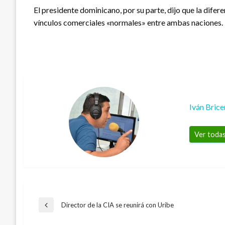
El presidente dominicano, por su parte, dijo que la dife
vínculos comerciales «normales» entre ambas naciones.
Iván Bric
Ver todas
Navegación
Director de la CIA se reunirá con Uribe
Entrada
anterior
NOTICIA EXTRAORDINARIA