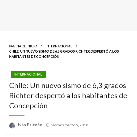
PÁGINA DE INICIO
INTERNACIONAL
CHILE: UN NUEVO SISMO DE 6,3 GRADOS RICHTER DESPERTÓ A LOS
HABITANTES DE CONCEPCIÓN
INTERNACIONAL
Chile: Un nuevo sismo de 6,3 grados
Richter despertó a los habitantes de
Concepción
Publicado
Iván Briceño
viernes marzo 5, 2010
el