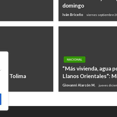
domingo
Iván Briceño
viernes septiembre 2
NACIONAL
“Más vivienda, agua po
,
n el Tolima
Llanos Orientales”: M
Giovanni Alarcón M.
jueves dicie