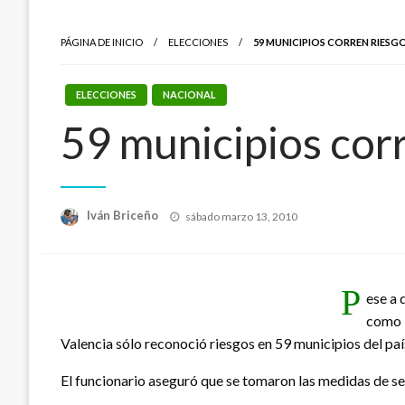
PÁGINA DE INICIO
ELECCIONES
59 MUNICIPIOS CORREN RIESGO
ELECCIONES
NACIONAL
59 municipios corr
Publicado
Iván Briceño
sábado marzo 13, 2010
el
P
ese a 
como 
Valencia sólo reconoció riesgos en 59 municipios del paí
El funcionario aseguró que se tomaron las medidas de seg