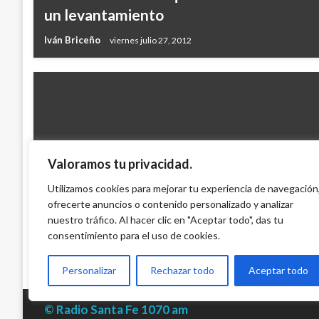
un levantamiento
Iván Briceño
viernes julio 27, 2012
Valoramos tu privacidad.
JUDICIAL
Utilizamos cookies para mejorar tu experiencia de navegación
ofrecerte anuncios o contenido personalizado y analizar
Farc incineraron una buseta de Velotax e
nuestro tráfico. Al hacer clic en "Aceptar todo", das tu
Ariel Cabrera
domingo marzo 14, 2010
consentimiento para el uso de cookies.
Personalizar
Rechazar todo
Aceptar todo
© Radio Santa Fe 1070 am