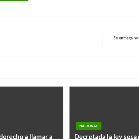
Se entrega ho
Entrada
siguiente
NACIONAL
derecho a llamar a
Decretada la ley seca 