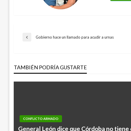
Navegación
Gobierno hace un llamado para acudir a urnas
Entrada
anterior
de
TAMBIÉN PODRÍA GUSTARTE
entradas
CONFLICTO ARMADO
General León dice que Córdoba no tiene 