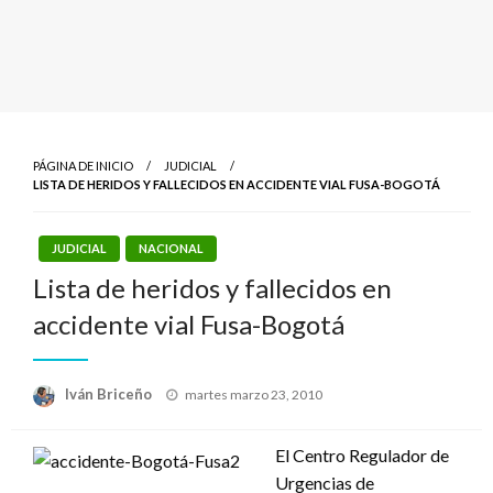
PÁGINA DE INICIO
JUDICIAL
LISTA DE HERIDOS Y FALLECIDOS EN ACCIDENTE VIAL FUSA-BOGOTÁ
JUDICIAL
NACIONAL
Lista de heridos y fallecidos en
accidente vial Fusa-Bogotá
Publicado
Iván Briceño
martes marzo 23, 2010
el
El Centro Regulador de
Urgencias de