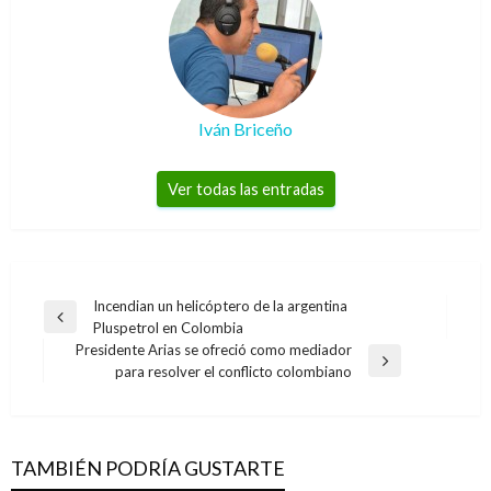
Iván Briceño
Ver todas las entradas
Navegación
Incendian un helicóptero de la argentina
Entrada
Pluspetrol en Colombia
de
anterior
Presidente Arias se ofreció como mediador
entradas
Entrada
para resolver el conflicto colombiano
siguiente
TAMBIÉN PODRÍA GUSTARTE