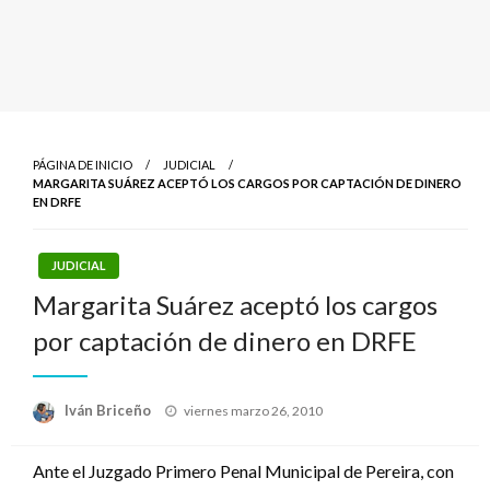
PÁGINA DE INICIO
JUDICIAL
MARGARITA SUÁREZ ACEPTÓ LOS CARGOS POR CAPTACIÓN DE DINERO
EN DRFE
JUDICIAL
Margarita Suárez aceptó los cargos
por captación de dinero en DRFE
Publicado
Iván Briceño
viernes marzo 26, 2010
el
Ante el Juzgado Primero Penal Municipal de Pereira, con