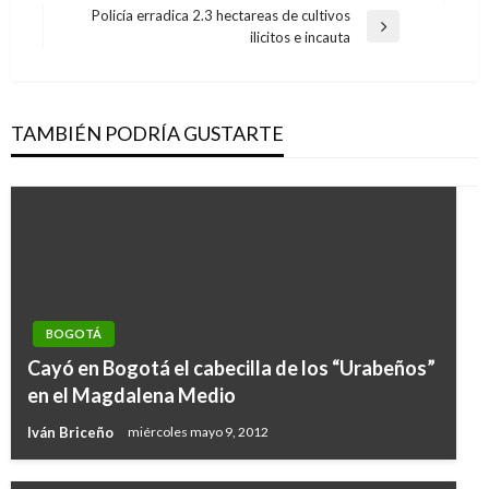
de
anterior
Policía erradica 2.3 hectareas de cultivos
entradas
Entrada
ilicitos e incauta
siguiente
TAMBIÉN PODRÍA GUSTARTE
BOGOTÁ
Cayó en Bogotá el cabecilla de los “Urabeños”
en el Magdalena Medio
Iván Briceño
miércoles mayo 9, 2012