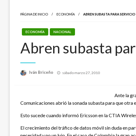
PÁGINA DE INICIO
ECONOMÍA
ABREN SUBASTA PARA SERVICI
ECONOMÍA
NACIONAL
Abren subasta par
Publicado
Iván Briceño
sábado marzo 27, 2010
el
Ante la gr
Comunicaciones abrió la sonada subasta para que otra emp
Esto sucede cuando informó Ericsson en la CTIA Wireless
El crecimiento del tráfico de datos móvil sin duda en pa
necesidad y no un lujo. En el caso de Colombia la gran ac