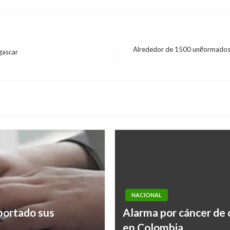
Alrededor de 1500 uniformados 
gascar
Entrada
siguiente
NACIONAL
portado sus
Alarma por cáncer de 
ector cárnico y de
en Colombia