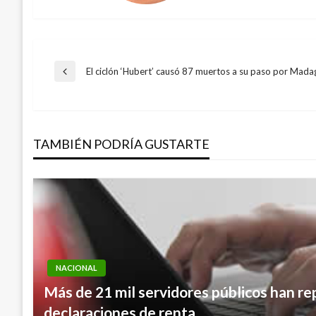
Navegación
El ciclón ‘Hubert’ causó 87 muertos a su paso por Mada
Entrada
anterior
de
TAMBIÉN PODRÍA GUSTARTE
entradas
NACIONAL
ECONOMÍA
Más de 21 mil servidores públicos han re
Firman acuerdo cero deforestación para s
declaraciones de renta