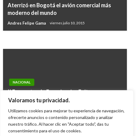
NACIONAL
Enseñanza de la historia de Colombia será
Aterrizó en Bogotá el avión comercial más
Éxito del proceso de paz en Colombia
obligatoria y continuará integrada a las
moderno del mundo
contribuye al desarrollo sostenible dentro y
Ciencias Sociales
Andres Felipe Gama
viernes julio 10, 2015
fuera de su frontera: Noruega
Ariel Cabrera
sábado enero 20, 2018
Giovanni Alarcón M.
lunes septiembre 25, 2017
NACIONAL
II Encuentro de Experiencias Exitosas en
DD.HH. se llevará a cabo el 24 y 25 de
Valoramos tu privacidad.
noviembre
Utilizamos cookies para mejorar tu experiencia de navegación,
Giovanni Alarcón M.
ofrecerte anuncios o contenido personalizado y analizar
martes noviembre 3, 2015
nuestro tráfico. Al hacer clic en "Aceptar todo", das tu
consentimiento para el uso de cookies.