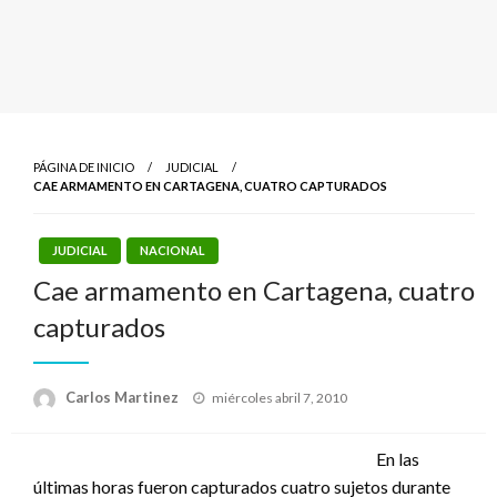
PÁGINA DE INICIO
JUDICIAL
CAE ARMAMENTO EN CARTAGENA, CUATRO CAPTURADOS
JUDICIAL
NACIONAL
Cae armamento en Cartagena, cuatro
capturados
Publicado
Carlos Martinez
miércoles abril 7, 2010
el
En las
últimas horas fueron capturados cuatro sujetos durante