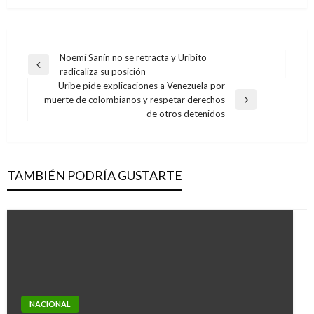
Navegación
Noemí Sanín no se retracta y Uribito
Entrada
radicaliza su posición
de
anterior
Uribe pide explicaciones a Venezuela por
entradas
muerte de colombianos y respetar derechos
Entrada
de otros detenidos
siguiente
TAMBIÉN PODRÍA GUSTARTE
NACIONAL
NACIONAL