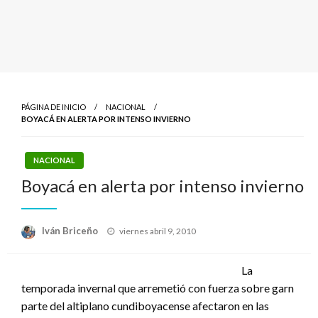
PÁGINA DE INICIO
NACIONAL
BOYACÁ EN ALERTA POR INTENSO INVIERNO
NACIONAL
Boyacá en alerta por intenso invierno
Publicado
Iván Briceño
viernes abril 9, 2010
el
La
temporada invernal que arremetió con fuerza sobre garn
parte del altiplano cundiboyacense afectaron en las