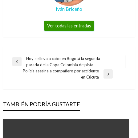
Iván Briceño
Ver todas las entradas
Navegación
Hoy se lleva a cabo en Bogotá la segunda
Entrada
parada de la Copa Colombia de pista
de
anterior
Policía asesina a compañero por accidente
entradas
Entrada
en Cúcuta
siguiente
TAMBIÉN PODRÍA GUSTARTE