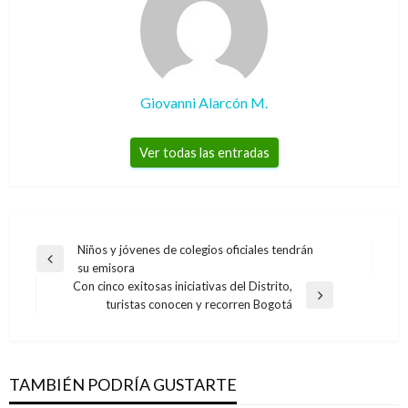
Giovanni Alarcón M.
Ver todas las entradas
Navegación
Niños y jóvenes de colegios oficiales tendrán
Entrada
su emisora
de
anterior
Con cinco exitosas iniciativas del Distrito,
entradas
Entrada
turistas conocen y recorren Bogotá
siguiente
TAMBIÉN PODRÍA GUSTARTE