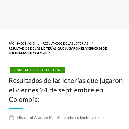
PÁGINA DE INICIO
RESULTADOS DE LAS LOTERÍAS
RESULTADOS DE LAS LOTERÍAS QUE JUGARON EL VIERNES 24 DE
SEPTIEMBRE EN COLOMBIA:
RESULTADOS DE LAS LOTERÍAS
Resultados de las loterías que jugaron
el viernes 24 de septiembre en
Colombia:
Publicado
Giovanni Alarcón M.
sábado septiembre 25, 2010
el