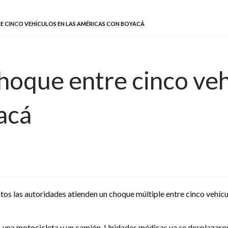
E CINCO VEHÍCULOS EN LAS AMÉRICAS CON BOYACÁ
hoque entre cinco veh
acá
s las autoridades atienden un choque múltiple entre cinco vehícu
s, una motocicleta y un camión. Unidades médicas ya se desplazaro