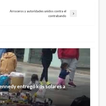
Arroceros y autoridades unidos contra el
Entrada
contrabando
siguiente
Kennedy entregó kits solares a
es
2024