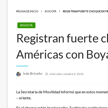
PÁGINA DE INICIO
BOGOTÁ
REGISTRAN FUERTE CHOQUE ENTR
BOGOTÁ
Registran fuerte c
Américas con Boy
Publicado
Iván Briceño
miércoles octubre 6, 2010
el
La Secretaria de Movilidad informó que en estos momento
– oriente.
En el choque están involucrados 3 vehiculos particulare