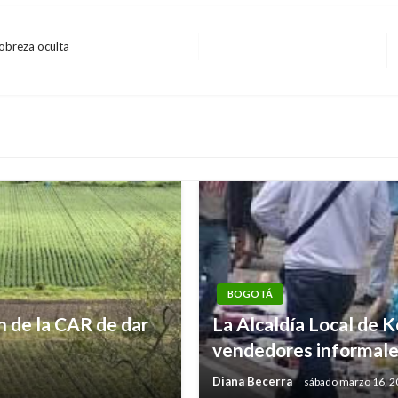
obreza oculta
BOGOTÁ
 de la CAR de dar
La Alcaldía Local de 
vendedores informal
Diana Becerra
sábado marzo 16, 