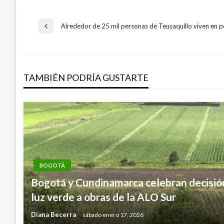
Navegación
Alrededor de 25 mil personas de Teusaquillo viven en p
Entrada
anterior
de
TAMBIÉN PODRÍA GUSTARTE
entradas
BOGOTÁ
Bogotá y Cundinamarca celebran decisión
luz verde a obras de la ALO Sur
Diana Becerra
sábado enero 17, 2026