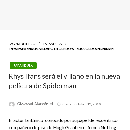
PÁGINA DE INICIO
FARÁNDULA
RHYS IFANS SERÁ EL VILLANO EN LA NUEVA PELÍCULA DE SPIDERMAN
FARÁNDULA
Rhys Ifans será el villano en la nueva
película de Spiderman
Publicado
Giovanni Alarcón M.
martes octubre 12, 2010
el
El actor británico, conocido por su papel del excéntrico
compañero de piso de Hugh Grant en el filme «Notting