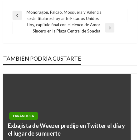
Navegación
Mondragón, Falcao, Mosquera y Valencia
Entrada
serán titulares hoy ante Estados Unidos
de
anterior
Hoy, capítulo final con el elenco de Amor
entradas
Entrada
Sincero en la Plaza Central de Soacha
siguiente
TAMBIÉN PODRÍA GUSTARTE
FARÁNDULA
Exbajista de Weezer predijo en Twitter el día y
el lugar de su muerte