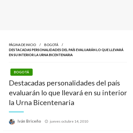
PÁGINA DE INICIO
BOGOTÁ
DESTACADAS PERSONALIDADES DEL PAÍS EVALUARÁN LO QUE LLEVARÁ
EN SU INTERIOR LA URNA BICENTENARIA
BOGOTÁ
Destacadas personalidades del país
evaluarán lo que llevará en su interior
la Urna Bicentenaria
Publicado
Iván Briceño
jueves octubre 14, 2010
el