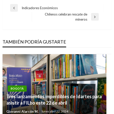
Navegación
Indicadores Económicos
Entrada
de
Chilenos celebran rescate de
anterior
Entrada
mineros
entradas
siguiente
TAMBIÉN PODRÍA GUSTARTE
BOGOTÁ
Tres lanzamientos imperdibles de Idartes para
asistir a FILbo este 22 de abril
Giovanni Alarcón M.
lunes abril 22, 2024