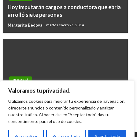
Hoy imputarán cargos a conductora que ebria
arrolló siete personas
Margarita Bedoya
martes enero 21, 2014
BOGOTÁ
Concejal Marco Fidel Ramírez se reintegró a
Valoramos tu privacidad.
sus labores
Utilizamos cookies para mejorar tu experiencia de navegación,
Juan Sebastián Obando
ofrecerte anuncios o contenido personalizado y analizar
miércoles noviembre 21, 2012
nuestro tráfico. Al hacer clic en "Aceptar todo", das tu
consentimiento para el uso de cookies.
Personalizar
Rechazar todo
Aceptar todo