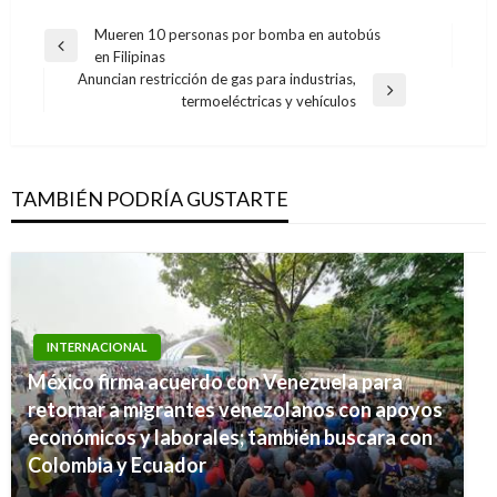
Navegación
Mueren 10 personas por bomba en autobús
Entrada
en Filipinas
de
anterior
Anuncian restricción de gas para industrias,
entradas
Entrada
termoeléctricas y vehículos
siguiente
TAMBIÉN PODRÍA GUSTARTE
INTERNACIONAL
México firma acuerdo con Venezuela para
INTERNACIONAL
retornar a migrantes venezolanos con apoyos
López Obrador respaldó decisión de liberar a
económicos y laborales; también buscara con
hijo de «El Chapo»; estaban en riesgo muchas
Colombia y Ecuador
personas, dijo