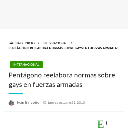
PÁGINA DE INICIO
INTERNACIONAL
PENTÁGONO REELABORA NORMAS SOBRE GAYS EN FUERZAS ARMADAS
INTERNACIONAL
Pentágono reelabora normas sobre
gays en fuerzas armadas
Publicado
Iván Briceño
jueves octubre 21, 2010
el
E
l