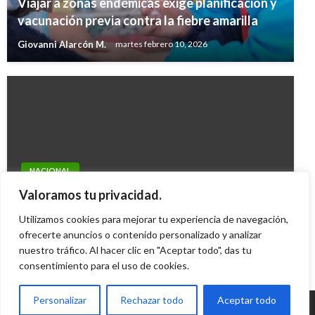
Viajar a zonas endémicas exige planificación y
vacunación previa contra la fiebre amarilla
Giovanni Alarcón M.
martes febrero 10, 2026
NACIONAL
Hubo irregularidades en el censo sindical:
Valoramos tu privacidad.
centrales obreras
Utilizamos cookies para mejorar tu experiencia de navegación,
Manuel Reyes Beltran
ofrecerte anuncios o contenido personalizado y analizar
jueves mayo 19, 2016
nuestro tráfico. Al hacer clic en "Aceptar todo", das tu
consentimiento para el uso de cookies.
Personalizar
Rechazar todo
Aceptar todo
© Radio Santa Fe 1070 am