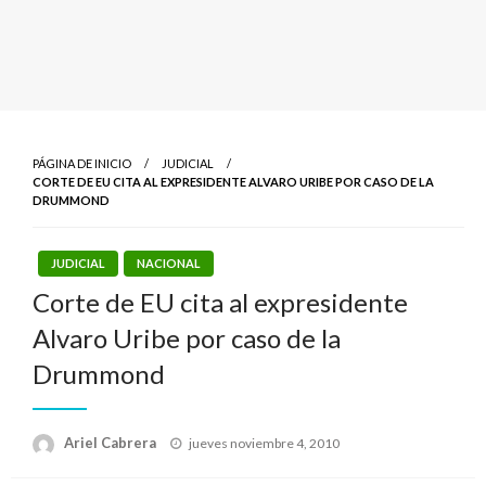
PÁGINA DE INICIO
JUDICIAL
CORTE DE EU CITA AL EXPRESIDENTE ALVARO URIBE POR CASO DE LA
DRUMMOND
JUDICIAL
NACIONAL
Corte de EU cita al expresidente
Alvaro Uribe por caso de la
Drummond
Publicado
Ariel Cabrera
jueves noviembre 4, 2010
el