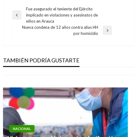
Navegación
Fue asegurado el teniente del Ejército
implicado en violaciones y asesinatos de
de
Entrada
niños en Arauca
anterior
entradas
Nueva condena de 12 años contra alias HH
Entrada
por homicidio
siguiente
NACIONAL
NACIONAL
Aumentó el número de municipios que
Resultados de las loterías y chances del
reportan desabastecimiento de agua
TAMBIÉN PODRÍA GUSTARTE
jueves 8 de septiembre en Colombia
Iván Briceño
miércoles enero 30, 2019
Ariel Cabrera
viernes septiembre 9, 2016
NACIONAL