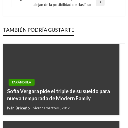
entradas
Entrada
alejan de la posibilidad de clasificar
siguiente
TAMBIÉN PODRÍA GUSTARTE
FARÁNDULA
Sofia Vergara pide el triple de su sueldo para
nueva temporada de Modern Family
Iván Briceño
viernes marzo 30, 2012