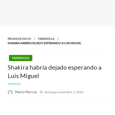
PÁGINA DE INICIO
FARÁNDULA
SHAKIRA HABRÍA DEJADO ESPERANDO A LUIS MIGUEL
FARÁNDULA
Shakira habría dejado esperando a
Luis Miguel
Publicado
Mario Murcia
domingo noviembre 7, 2010
el