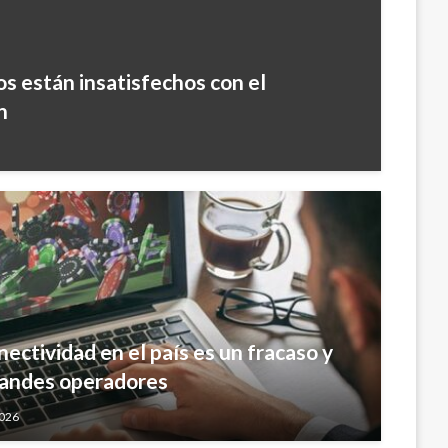
s están insatisfechos con el
n
5
nectividad en el país es un fracaso y
grandes operadores
2026