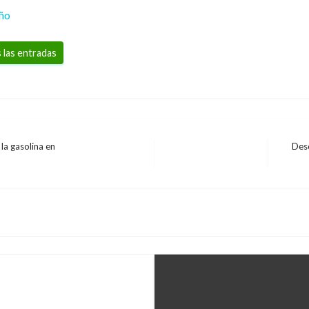
eño
 las entradas
la gasolina en
Desc
Entrad
siguie
ribe colombiano en