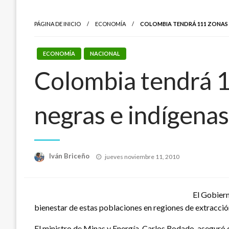
PÁGINA DE INICIO
ECONOMÍA
COLOMBIA TENDRÁ 111 ZONAS 
ECONOMÍA
NACIONAL
Colombia tendrá 
negras e indígenas
Publicado
Iván Briceño
jueves noviembre 11, 2010
el
El Gobiern
bienestar de estas poblaciones en regiones de extracció
El ministro de Minas y Energía, Carlos Rodado, aseguró 