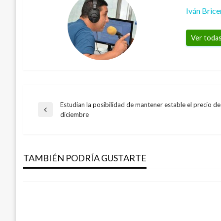
Iván Bric
Ver todas
Estudian la posibilidad de mantener estable el precio de 
Navegación
Entrada
diciembre
NACIONAL
anterior
de
El multimillonario Bill Gates visitó el Ca
un mega yate
TAMBIÉN PODRÍA GUSTARTE
entradas
Andres Felipe Gama
jueves abril 20, 2017