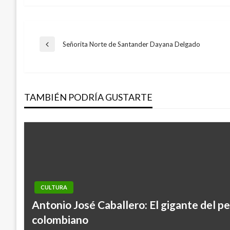
Navegación
Señorita Norte de Santander Dayana Delgado
Entrada
anterior
de
TAMBIÉN PODRÍA GUSTARTE
entradas
CULTURA
CULTURA
Antonio José Caballero: El gigante del p
Premio a “La Mejor Receta” del sector ho
colombiano
y cafés – Horeca