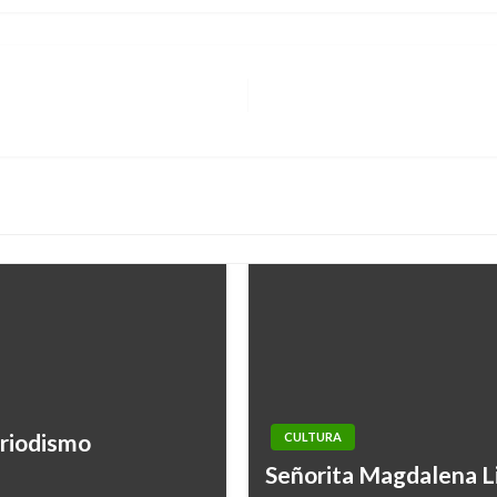
eriodismo
CULTURA
teles, restaurantes
Señorita Magdalena L