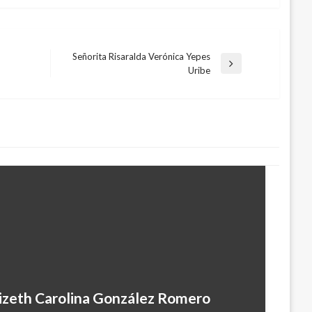
Señorita Risaralda Verónica Yepes
Entrada
Uribe
siguiente
izeth Carolina González Romero