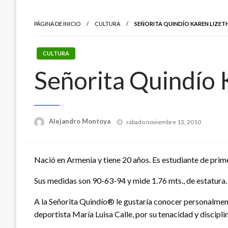
PÁGINA DE INICIO
CULTURA
SEÑORITA QUINDÍO KAREN LIZE
CULTURA
Señorita Quindío 
Publicado
Alejandro Montoya
sábado noviembre 13, 2010
el
Nació en Armenia y tiene 20 años. Es estudiante de pri
Sus medidas son 90-63-94 y mide 1.76 mts., de estatura. S
A la Señorita Quindío® le gustaría conocer personalmente
deportista María Luisa Calle, por su tenacidad y disciplin