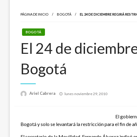
PÁGINA DE INICIO
BOGOTÁ
EL 24 DE DICIEMBRE REGIRÁ REST
BOGOTÁ
El 24 de diciembre
Bogotá
Publicado
Ariel Cabrera
lunes noviembre 29, 2010
el
El gobiern
Bogotá y solo se levantará la restricción para el fin de a
El secretario de la Movilidad, Fernando Álvarez indicó en