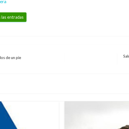
rera
 las entradas
Sal
dos de un pie
Ent
sig