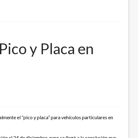
 Pico y Placa en
almente el “pico y placa” para vehículos particulares en
ción el 24 de diciembre, pero se llegó a la conclusión que