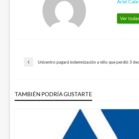
Ariel Cab
Ver todas
Navegación
Unicentro pagará indemnización a niño que perdió 3 de
Entrada
anterior
de
TAMBIÉN PODRÍA GUSTARTE
entradas