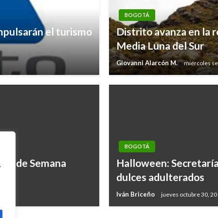
BOGOTÁ
mpulsarán el turismo
Distrito avanza en la
Media Luna del Sur
Giovanni Alarcón M.
miércoles se
BOGOTÁ
pués de Semana
Halloween: Secretaría
,
dulces adulterados
Iván Briceño
jueves octubre 30, 2