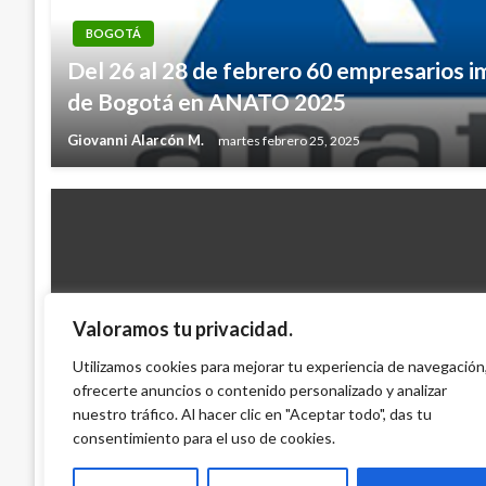
BOGOTÁ
Del 26 al 28 de febrero 60 empresarios i
de Bogotá en ANATO 2025
Giovanni Alarcón M.
martes febrero 25, 2025
Valoramos tu privacidad.
BOGOTÁ
No regrese con animales silvestres des
Utilizamos cookies para mejorar tu experiencia de navegación
ofrecerte anuncios o contenido personalizado y analizar
Santa
nuestro tráfico. Al hacer clic en "Aceptar todo", das tu
Edgar Julio Montenegro
domingo abril 8, 2012
consentimiento para el uso de cookies.