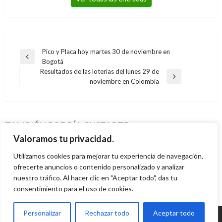
Navegación
Pico y Placa hoy martes 30 de noviembre en
Entrada
Bogotá
de
anterior
Resultados de las loterías del lunes 29 de
entradas
Entrada
noviembre en Colombia
siguiente
CORTES DE AGUA
CORTES DE AGUA
Cortes de agua para hoy viernes 1 de agosto
CORTES DE AGUA
Cortes de agua para este jueves 16 de abril en
en Bogotá
CORTES DE AGUA
TAMBIÉN PODRÍA GUSTARTE
Cortes de agua para este jueves 22 y viernes
Bogotá
Cortes de agua para este lunes 9 de marzo en
Ariel Cabrera
viernes agosto 1, 2008
Valoramos tu privacidad.
23 de abril en Bogotá
Ariel Cabrera
jueves abril 16, 2015
Bogotá
Utilizamos cookies para mejorar tu experiencia de navegación,
Ariel Cabrera
jueves abril 22, 2021
ofrecerte anuncios o contenido personalizado y analizar
Ariel Cabrera
lunes marzo 9, 2015
nuestro tráfico. Al hacer clic en "Aceptar todo", das tu
consentimiento para el uso de cookies.
Personalizar
Rechazar todo
Aceptar todo
© Radio Santa Fe 1070 am