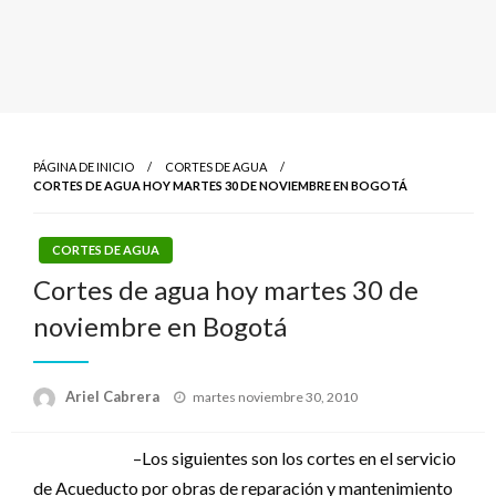
PÁGINA DE INICIO
CORTES DE AGUA
CORTES DE AGUA HOY MARTES 30 DE NOVIEMBRE EN BOGOTÁ
CORTES DE AGUA
Cortes de agua hoy martes 30 de
noviembre en Bogotá
Publicado
Ariel Cabrera
martes noviembre 30, 2010
el
–Los siguientes son los cortes en el servicio
de Acueducto por obras de reparación y mantenimiento