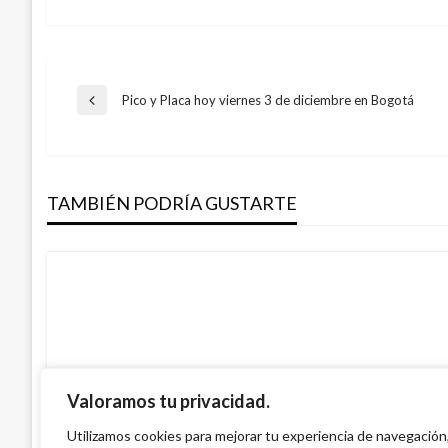
Navegación
Pico y Placa hoy viernes 3 de diciembre en Bogotá
Entrada
anterior
de
TAMBIÉN PODRÍA GUSTARTE
entradas
Valoramos tu privacidad.
CORTES DE AGUA
CORTES DE AGUA
Utilizamos cookies para mejorar tu experiencia de navegación
Cortes de agua para este viernes 20 de 