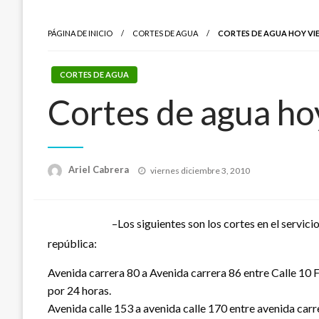
PÁGINA DE INICIO
CORTES DE AGUA
CORTES DE AGUA HOY VIE
CORTES DE AGUA
Cortes de agua ho
Publicado
Ariel Cabrera
viernes diciembre 3, 2010
el
–Los siguientes son los cortes en el servic
república:
Avenida carrera 80 a Avenida carrera 86 entre Calle 10 F
por 24 horas.
Avenida calle 153 a avenida calle 170 entre avenida carre