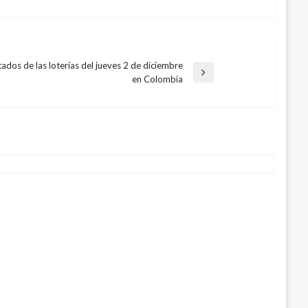
tados de las loterías del jueves 2 de diciembre
en Colombia
eves 19 de julio en Bogotá