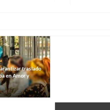
Entrada
BOGOTÁ
siguiente
Condenan a 54 años de
ingeniero caleño en e
Andres Felipe Gama
jueves junio
arantizar traslado
mba en Amor y
ionamiento en vía”: