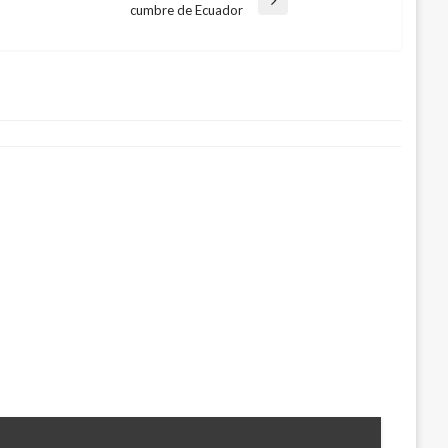
cumbre de Ecuador
 cárcel a sujeto que asesinó al
l norte de Bogotá
 29, 2017