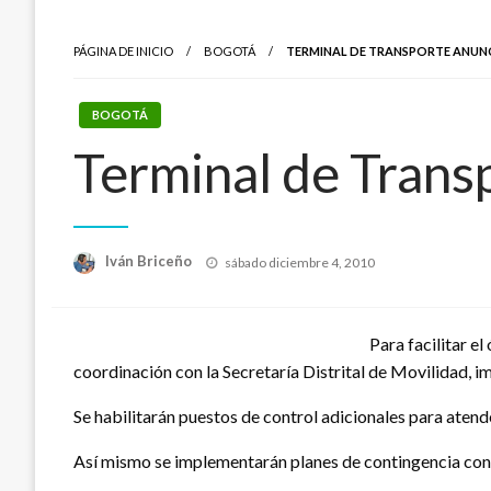
PÁGINA DE INICIO
BOGOTÁ
TERMINAL DE TRANSPORTE ANUN
BOGOTÁ
Terminal de Trans
Publicado
Iván Briceño
sábado diciembre 4, 2010
el
Para facilitar e
coordinación con la Secretaría Distrital de Movilidad, im
Se habilitarán puestos de control adicionales para atend
Así mismo se implementarán planes de contingencia con p