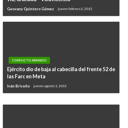
Geovany Quintero Gómez
jueves febrero 2, 2012
CONFLICTO ARMADO
JUDICIAL
Ejército dio de baja al cabecilla del frente 52 de
Procuraduría destituyó e inhabilitó por 11
las Farc en Meta
años a exfuncionarios del Concejo de Medina
Iván Briceño
jueves agosto 1, 2013
Giovanni Alarcón M.
jueves agosto 31, 2017