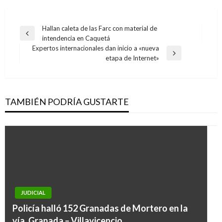
Navegación
Hallan caleta de las Farc con material de
Entrada
intendencia en Caquetá
de
anterior
Expertos internacionales dan inicio a «nueva
entradas
Entrada
etapa de Internet»
siguiente
TAMBIÉN PODRÍA GUSTARTE
JUDICIAL
Policía halló 152 Granadas de Mortero en la
vía, Granada – Villavicencio