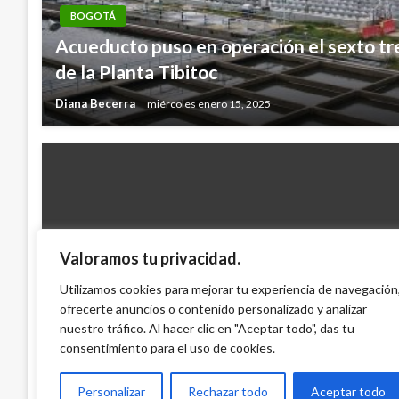
BOGOTÁ
Acueducto puso en operación el sexto tr
de la Planta Tibitoc
Diana Becerra
miércoles enero 15, 2025
Valoramos tu privacidad.
BOGOTÁ
Policía desmantela la banda los ‘reyes del
Utilizamos cookies para mejorar tu experiencia de navegación
ofrecerte anuncios o contenido personalizado y analizar
Bogotá
nuestro tráfico. Al hacer clic en "Aceptar todo", das tu
Andres Felipe Gama
martes marzo 22, 2016
consentimiento para el uso de cookies.
Personalizar
Rechazar todo
Aceptar todo