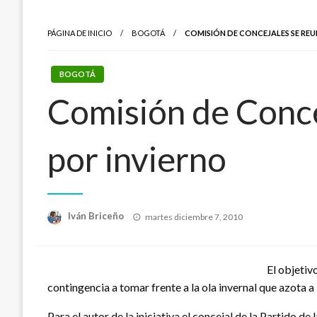
PÁGINA DE INICIO
BOGOTÁ
COMISIÓN DE CONCEJALES SE REU
BOGOTÁ
Comisión de Concej
por invierno
Publicado
Iván Briceño
martes diciembre 7, 2010
el
El objetiv
contingencia a tomar frente a la ola invernal que azota a l
Para el autor de la iniciativa el concejal de la Partido d