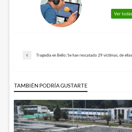
Ver todas
Navegación
Tragedia en Bello: Se han rescatado 29 víctimas, de ella
Entrada
anterior
de
TAMBIÉN PODRÍA GUSTARTE
entradas