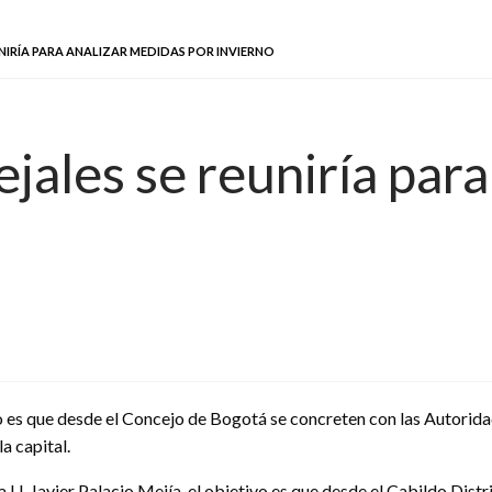
NIRÍA PARA ANALIZAR MEDIDAS POR INVIERNO
ales se reuniría para
o es que desde el Concejo de Bogotá se concreten con las Autoridad
a capital.
e la U, Javier Palacio Mejía, el objetivo es que desde el Cabildo Dis