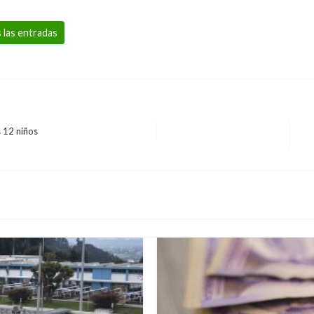
 las entradas
s 12 niños
En
si