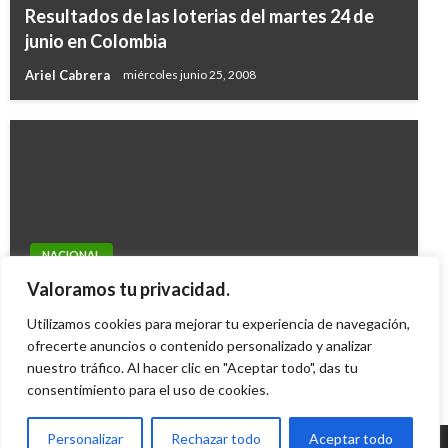
Resultados de las loterias del martes 24 de
junio en Colombia
Ariel Cabrera
miércoles junio 25, 2008
NACIONAL
Resultado de las loterías y chances de este
Valoramos tu privacidad.
viernes 3 de febrero en Colombia
Utilizamos cookies para mejorar tu experiencia de navegación,
Ariel Cabrera
ofrecerte anuncios o contenido personalizado y analizar
viernes febrero 3, 2023
nuestro tráfico. Al hacer clic en "Aceptar todo", das tu
consentimiento para el uso de cookies.
Personalizar
Rechazar todo
Aceptar todo