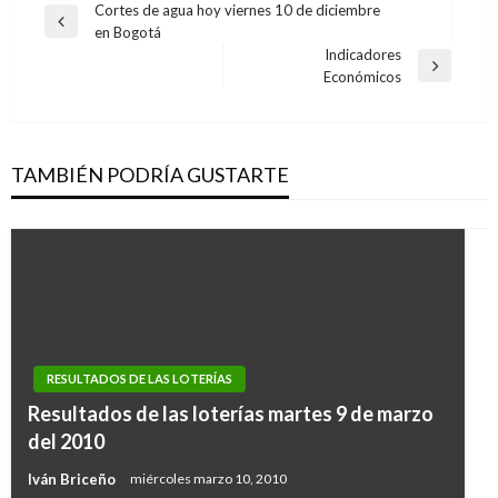
Navegación
Cortes de agua hoy viernes 10 de diciembre
Entrada
en Bogotá
de
anterior
Indicadores
entradas
Entrada
Económicos
siguiente
TAMBIÉN PODRÍA GUSTARTE
RESULTADOS DE LAS LOTERÍAS
Resultados de las loterías martes 9 de marzo
del 2010
Iván Briceño
miércoles marzo 10, 2010