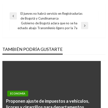
Navegación
El jueves no habrá servicio en Registradurías
Entrada
de Bogotá y Cundinamarca
de
anterior
Gobierno de Bogotá aclara que no se ha
entradas
Entrada
echado abajo Transmilenio ligero por la 7a
siguiente
TAMBIÉN PODRÍA GUSTARTE
ECONOMÍA
ECONOMÍA
Proponen ajuste de impuestos a vehículos,
Hay escases de personal calificado en la
licores y cigarrillos para departamentos