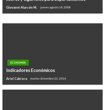
industria de ciberseguridad en Colombia
Giovanni Alarcón M.
jueves agosto 14, 2008
Manuel Reyes Beltran
lunes septiembre 4, 2017
ECONOMÍA
Indicadores Económicos
Ariel Cabrera
martes diciembre 23, 2014