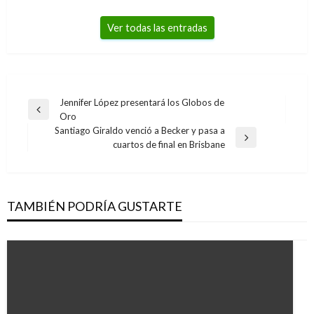
Ver todas las entradas
Navegación
Jennifer López presentará los Globos de
Entrada
Oro
de
anterior
Santiago Giraldo venció a Becker y pasa a
entradas
Entrada
cuartos de final en Brisbane
siguiente
TAMBIÉN PODRÍA GUSTARTE