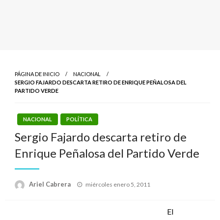
PÁGINA DE INICIO
NACIONAL
SERGIO FAJARDO DESCARTA RETIRO DE ENRIQUE PEÑALOSA DEL
PARTIDO VERDE
NACIONAL
POLÍTICA
Sergio Fajardo descarta retiro de
Enrique Peñalosa del Partido Verde
Publicado
Ariel Cabrera
miércoles enero 5, 2011
el
El