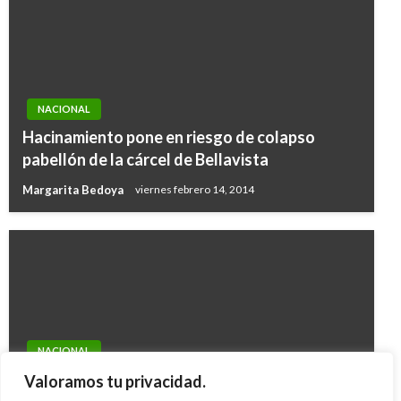
NACIONAL
Hacinamiento pone en riesgo de colapso
pabellón de la cárcel de Bellavista
Margarita Bedoya
viernes febrero 14, 2014
NACIONAL
IDEAM prevé poca lluvia en temporada
Valoramos tu privacidad.