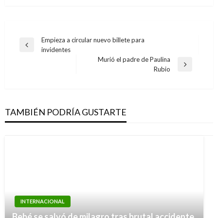
Navegación
Empieza a circular nuevo billete para
Entrada
invidentes
de
anterior
Murió el padre de Paulina
entradas
Entrada
Rubio
siguiente
TAMBIÉN PODRÍA GUSTARTE
INTERNACIONAL
Régimen de Maduro exige a EE.UU. respeto a
INTERNACIONAL
su soberanía tras denunciar supuesta
Bebé se salvó de milagro tras brutal accidente