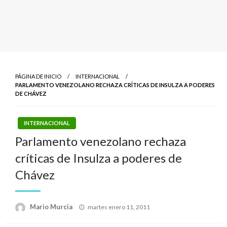
PÁGINA DE INICIO
INTERNACIONAL
PARLAMENTO VENEZOLANO RECHAZA CRÍTICAS DE INSULZA A PODERES
DE CHÁVEZ
INTERNACIONAL
Parlamento venezolano rechaza
críticas de Insulza a poderes de
Chávez
Publicado
Mario Murcia
martes enero 11, 2011
el