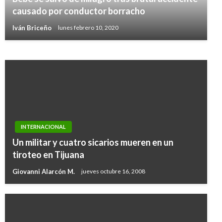
violación territorial por buque de la Guardia
causado por conductor borracho
Costera
Iván Briceño
lunes febrero 10, 2020
Ariel Cabrera
domingo mayo 12, 2019
INTERNACIONAL
Un militar y cuatro sicarios mueren en un
tiroteo en Tijuana
Giovanni Alarcón M.
jueves octubre 16, 2008