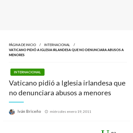
PÁGINA DE INICIO
INTERNACIONAL
VATICANO PIDIÓ A IGLESIA IRLANDESA QUE NO DENUNCIARA ABUSOS A
MENORES
INTERNACIONAL
Vaticano pidió a Iglesia irlandesa que
no denunciara abusos a menores
Publicado
Iván Briceño
miércoles enero 19, 2011
el
na