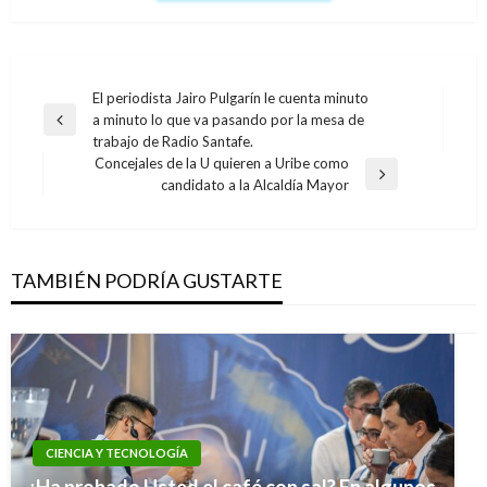
Navegación
El periodista Jairo Pulgarín le cuenta minuto
a minuto lo que va pasando por la mesa de
de
Entrada
trabajo de Radio Santafe.
anterior
entradas
Concejales de la U quieren a Uribe como
Entrada
candidato a la Alcaldía Mayor
siguiente
TAMBIÉN PODRÍA GUSTARTE
CIENCIA Y TECNOLOGÍA