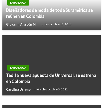
FARÁNDULA
Diseñadores de moda de toda Suramérica se
reúnen en Colombia
Giovanni Alarcón M.
martes octubre 11, 2016
FARÁNDULA
ENTRETENIMIENTO
Ted, la nueva apuesta de Universal, se estrena
Príncipe Enrique y Meghan presentaron a su
en Colombia
bebé
Carolina Urrego
miércoles octubre 3, 2012
Iván Briceño
miércoles mayo 8, 2019