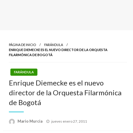
PÁGINA DE INICIO
FARÁNDULA
ENRIQUE DIEMECKE ES EL NUEVO DIRECTOR DE LA ORQUESTA
FILARMÓNICA DE BOGOTÁ
FARÁNDULA
Enrique Diemecke es el nuevo
director de la Orquesta Filarmónica
de Bogotá
Publicado
Mario Murcia
jueves enero 27, 2011
el