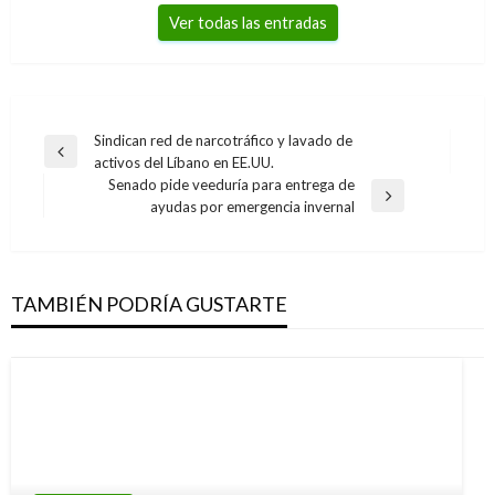
Ver todas las entradas
Navegación
Sindican red de narcotráfico y lavado de
Entrada
activos del Líbano en EE.UU.
de
anterior
Senado pide veeduría para entrega de
entradas
Entrada
ayudas por emergencia invernal
siguiente
TAMBIÉN PODRÍA GUSTARTE