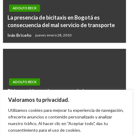
ADOLFO BECK
La presencia de bicitaxis en Bogotá es
consecuencia del mal servicio de transporte
Iván Briceño
jueves enero 28, 2010
ADOLFO BECK
Pido perdón por los errores de las
administraciones Garzón y Moreno: Carlos
Valoramos tu privacidad.
Bula
Utilizamos cookies para mejorar tu experiencia de navegación,
ofrecerte anuncios o contenido personalizado y analizar
Iván Briceño
viernes octubre 22, 2010
nuestro tráfico. Al hacer clic en "Aceptar todo", das tu
consentimiento para el uso de cookies.