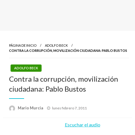
PÁGINA DE INICIO
ADOLFO BECK
CONTRA LA CORRUPCIÓN, MOVILIZACIÓN CIUDADANA: PABLO BUSTOS
ADOLFO BECK
Contra la corrupción, movilización
ciudadana: Pablo Bustos
Publicado
Mario Murcia
lunes febrero 7, 2011
el
Escuchar el audio