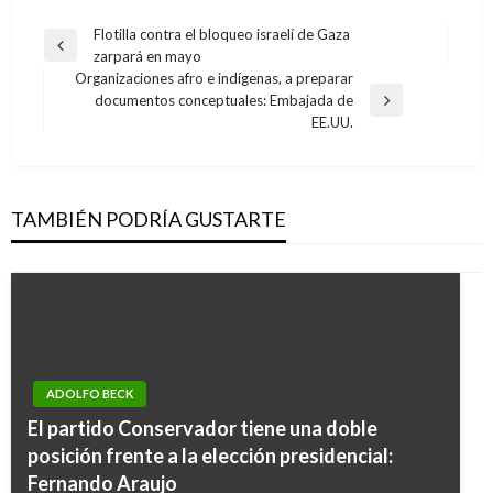
Navegación
Flotilla contra el bloqueo israelí de Gaza
Entrada
zarpará en mayo
de
anterior
Organizaciones afro e indígenas, a preparar
entradas
documentos conceptuales: Embajada de
Entrada
EE.UU.
siguiente
TAMBIÉN PODRÍA GUSTARTE
ADOLFO BECK
El partido Conservador tiene una doble
posición frente a la elección presidencial:
Fernando Araujo