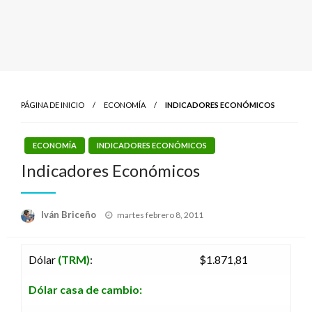
PÁGINA DE INICIO
ECONOMÍA
INDICADORES ECONÓMICOS
ECONOMÍA
INDICADORES ECONÓMICOS
Indicadores Económicos
Publicado
Iván Briceño
martes febrero 8, 2011
el
Dólar
(TRM)
:
$1.871,81
Dólar casa de cambio: