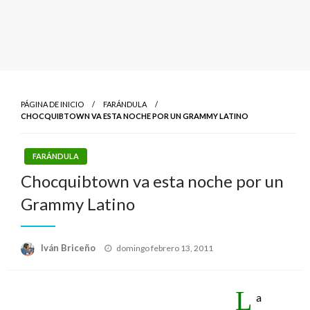
PÁGINA DE INICIO
FARÁNDULA
CHOCQUIBTOWN VA ESTA NOCHE POR UN GRAMMY LATINO
FARÁNDULA
Chocquibtown va esta noche por un
Grammy Latino
Publicado
Iván Briceño
domingo febrero 13, 2011
el
L
a