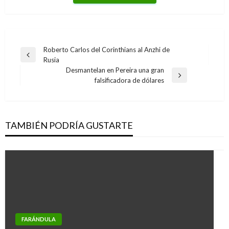
Navegación
Roberto Carlos del Corinthians al Anzhi de
Entrada
Rusia
de
anterior
Desmantelan en Pereira una gran
entradas
Entrada
falsificadora de dólares
siguiente
TAMBIÉN PODRÍA GUSTARTE
FARÁNDULA