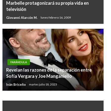
Marbelle protagonizará su propia vida en
televisión
Giovanni Alarcón M.
lunes febrero 16, 2009
ENTRETENIMIENTO
FARÁNDULA
Ami Rodríguez es el primer youtuber
Revelan las razones de la separación entre
colombiano en tener más de 10 millones de
Sofía Vergara y Joe Manganiello
suscriptores
Iván Briceño
martes julio 18, 2023
Iván Briceño
miércoles octubre 23, 2019