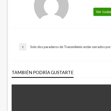
Ver todas
Navegación
Solo dos paraderos de Transmilenio están cerrados po
Entrada
anterior
de
TAMBIÉN PODRÍA GUSTARTE
entradas