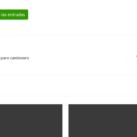
 las entradas
r paro camionero
En
si