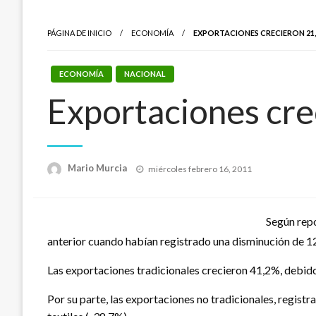
PÁGINA DE INICIO
ECONOMÍA
EXPORTACIONES CRECIERON 21,
ECONOMÍA
NACIONAL
Exportaciones cr
Publicado
Mario Murcia
miércoles febrero 16, 2011
el
Según repo
anterior cuando habían registrado una disminución de 
Las exportaciones tradicionales crecieron 41,2%, debido
Por su parte, las exportaciones no tradicionales, regist