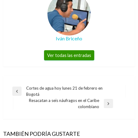
Iván Briceño
Ver todas las entradas
Navegación
Cortes de agua hoy lunes 21 de febrero en
Entrada
Bogotá
de
anterior
Resacatan a seis náufragos en el Caribe
entradas
Entrada
colombiano
siguiente
TAMBIÉN PODRÍA GUSTARTE