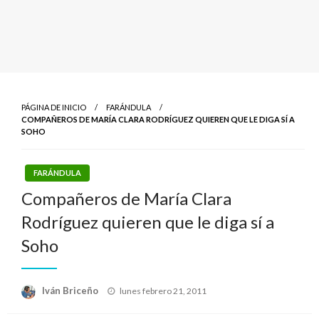
PÁGINA DE INICIO
FARÁNDULA
COMPAÑEROS DE MARÍA CLARA RODRÍGUEZ QUIEREN QUE LE DIGA SÍ A
SOHO
FARÁNDULA
Compañeros de María Clara
Rodríguez quieren que le diga sí a
Soho
Publicado
Iván Briceño
lunes febrero 21, 2011
el