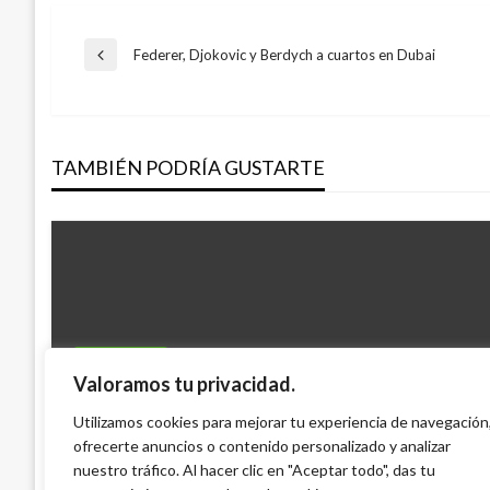
Navegación
Federer, Djokovic y Berdych a cuartos en Dubai
Entrada
anterior
de
TAMBIÉN PODRÍA GUSTARTE
entradas
ECONOMÍA
Valoramos tu privacidad.
NACIONAL
ETB emitirá bonos por US$600 millones pa
Gobierno asegura que no contempla la f
Utilizamos cookies para mejorar tu experiencia de navegación
Bogotá
ofrecerte anuncios o contenido personalizado y analizar
coca
Iván Briceño
viernes septiembre 28, 2012
nuestro tráfico. Al hacer clic en "Aceptar todo", das tu
Manuel Reyes Beltran
miércoles octubre 26, 2016