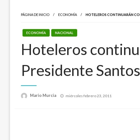
PÁGINA DE INICIO
ECONOMÍA
HOTELEROS CONTINUARÁN CON 
ECONOMÍA
NACIONAL
Hoteleros continua
Presidente Santo
Publicado
Mario Murcia
miércoles febrero 23, 2011
el