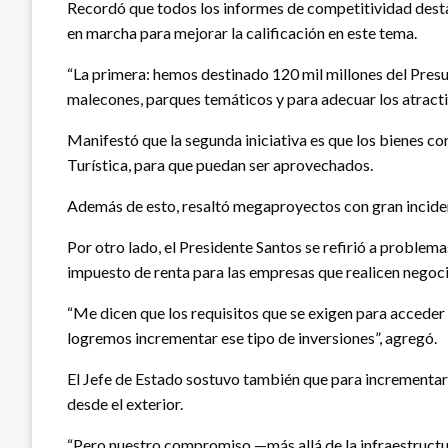
Recordó que todos los informes de competitividad destac
en marcha para mejorar la calificación en este tema.
“La primera: hemos destinado 120 mil millones del Presup
malecones, parques temáticos y para adecuar los atractivo
Manifestó que la segunda iniciativa es que los bienes c
Turística, para que puedan ser aprovechados.
Además de esto, resaltó megaproyectos con gran incidenci
Por otro lado, el Presidente Santos se refirió a problema
impuesto de renta para las empresas que realicen negocio
“Me dicen que los requisitos que se exigen para acceder
logremos incrementar ese tipo de inversiones”, agregó.
El Jefe de Estado sostuvo también que para incrementar la
desde el exterior.
“Pero nuestro compromiso —más allá de la infraestructur