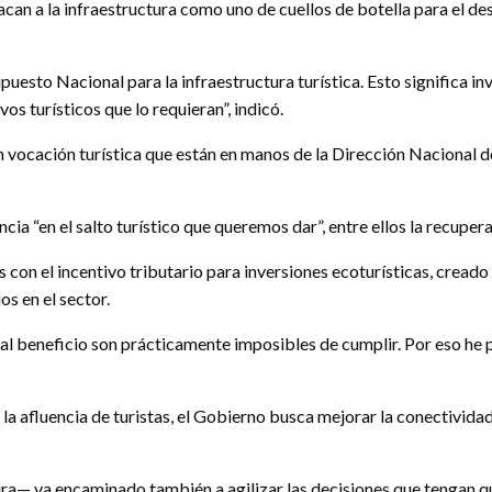
an a la infraestructura como uno de cuellos de botella para el de
uesto Nacional para la infraestructura turística. Esto significa in
s turísticos que lo requieran”, indicó.
on vocación turística que están en manos de la Dirección Nacional
a “en el salto turístico que queremos dar”, entre ellos la recupe
s con el incentivo tributario para inversiones ecoturísticas, creado
s en el sector.
 al beneficio son prácticamente imposibles de cumplir. Por eso he 
 afluencia de turistas, el Gobierno busca mejorar la conectividad aé
a— va encaminado también a agilizar las decisiones que tengan que 